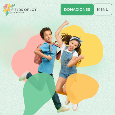
DONACIONES
MENU
INICIO
SOBRE NOSOTRO
INICIATIVAS
RECURSOS
CONTACTO
RED DE ESPECIALIS
ENG